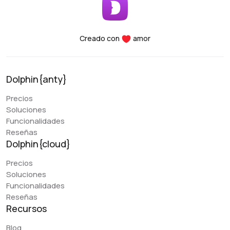
de Zuckerberg, es imposible encontrar una mejor
configuración, los servicios se integran fácilmente, la
usabilidad es muy conveniente, los servicios son fáciles
Creado con
amor
de configurar - desde la instalación hasta el lanzamiento
de los primeros vertidos puede tomar 5-10 minutos.
También la ventaja más importante del proyecto Dolphin
Dolphin{anty}
es la apertura del equipo a nuevas mejoras, el servicio
se actualiza y mejora a menudo.
Precios
Soluciones
Funcionalidades
Early Berkut
Reseñas
@earlyberkut
Dolphin{cloud}
He estado utilizando Dolphin exclusivamente durante
Precios
los últimos meses. En general, es muy práctico y
Soluciones
cómodo de usar. Me permite dar acceso al navegador a
Funcionalidades
mis compañeros y trabajar con ellos en los mismos
Reseñas
perfiles, lo cual es muy cómodo.
Recursos
El único problema es que por alguna razón el empleado
Blog