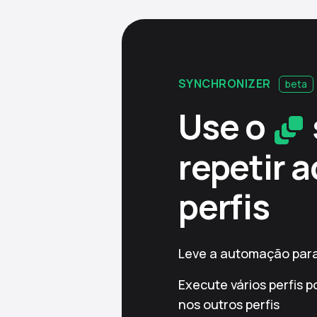
SYNCHRONIZER
beta
Use o
repetir 
perfis
Leve a automação para 
Execute vários perfis p
nos outros perfis