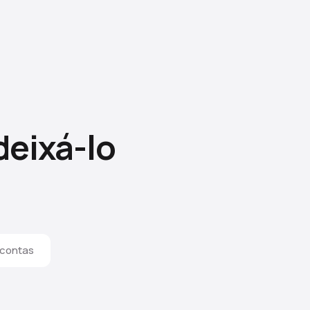
deixá-lo
 contas