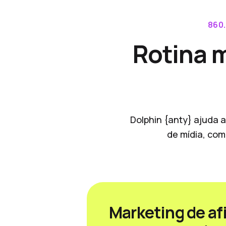
860
Rotina 
Dolphin {anty} ajuda a
de mídia, com
Marketing de afi