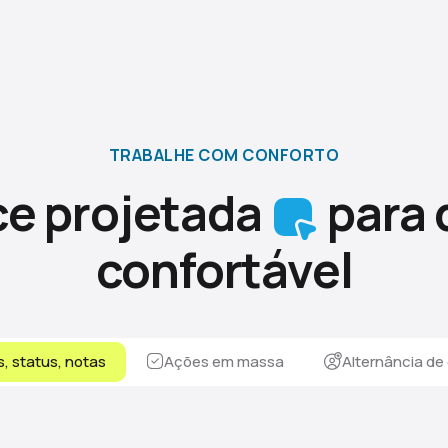
TRABALHE COM CONFORTO
ce projetada
para 
confortável
, status, notas
Ações em massa
Alternância de