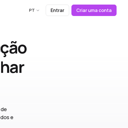
PT
Entrar
Criar uma conta
cção
nhar
 de
ados e