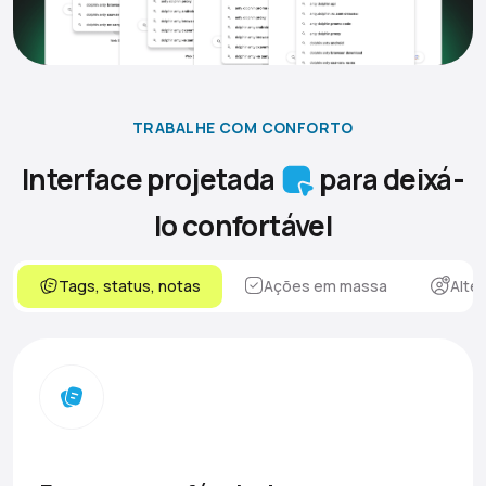
TRABALHE COM CONFORTO
Interface projetada
para deixá-
lo confortável
Tags, status, notas
Ações em massa
Alte