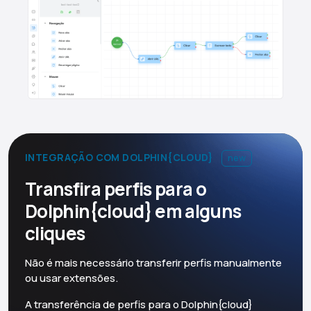
INTEGRAÇÃO COM DOLPHIN{CLOUD}
new
Transfira perfis para o
Dolphin{cloud} em alguns
cliques
Não é mais necessário transferir perfis manualmente
ou usar extensões.
A transferência de perfis para o Dolphin{cloud}