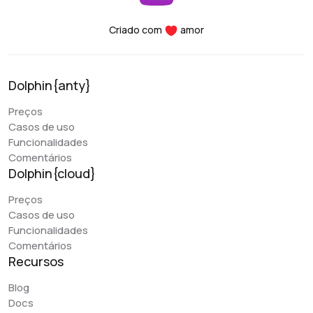
configuração melhor, os serviços são facilmente
integrados, a usabilidade é muito conveniente, os
Criado com
amor
serviços são fáceis de configurar - desde a instalação
até o lançamento dos primeiros serviços pode levar de
5 a 10 minutos. Além disso, a vantagem mais importante
Dolphin{anty}
do projeto Dolphin é a abertura da equipe para novas
melhorias, o serviço é atualizado e aprimorado com
Preços
frequência.
Casos de uso
Funcionalidades
Comentários
Early Berkut
Dolphin{cloud}
@earlyberkut
Preços
Tenho usado o Dolphin exclusivamente nos últimos
Casos de uso
meses. No geral, ele é muito prático e confortável de
Funcionalidades
usar. Ele permite que eu dê acesso ao navegador aos
Comentários
meus colegas e trabalhe com eles nos mesmos perfis, o
Recursos
que é muito conveniente.
Blog
O único problema é que, por algum motivo, o funcionário
Docs