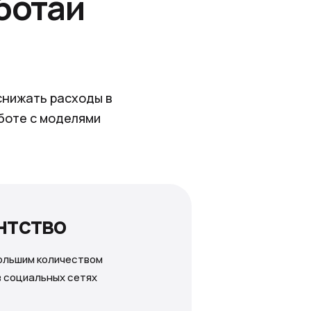
ботай
снижать расходы в
боте с моделями
ентство
ольшим количеством
в социальных сетях