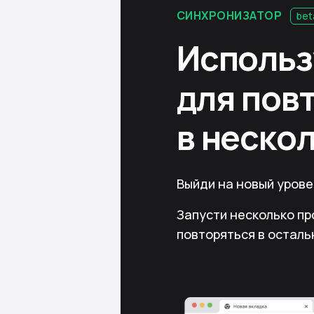
СИНХРОНИЗАТОР
bet
Исполь
для пов
в неско
Выйди на новый уров
Запусти несколько пр
повторяться в осталь