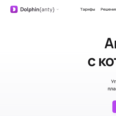
Тарифы
Решени
А
с к
У
пла