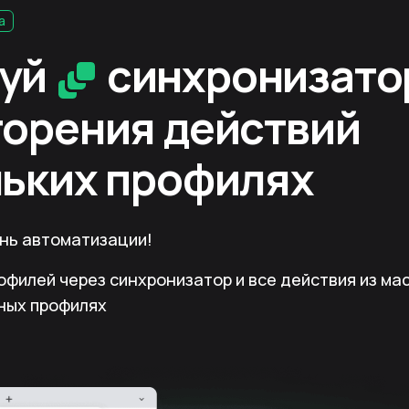
a
зуй
синхронизато
торения действий
льких профилях
ень автоматизации!
офилей через синхронизатор и все действия из ма
ных профилях