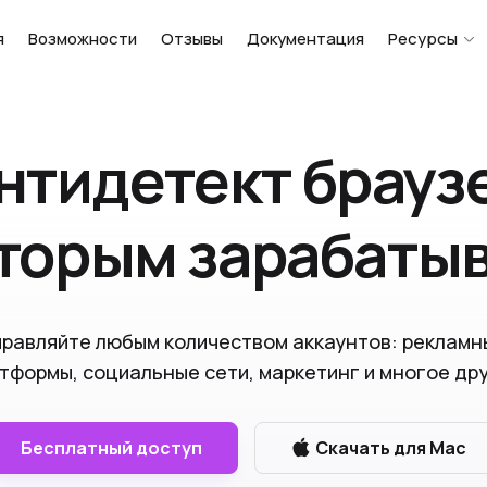
я
Возможности
Отзывы
Документация
Ресурсы
нтидетект брауз
оторым зарабаты
правляйте любым количеством аккаунтов: рекламн
тформы, социальные сети, маркетинг и многое др
Бесплатный доступ
Скачать для Mac