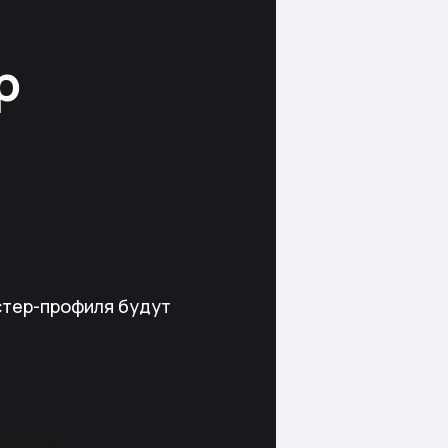
р
стер-профиля будут