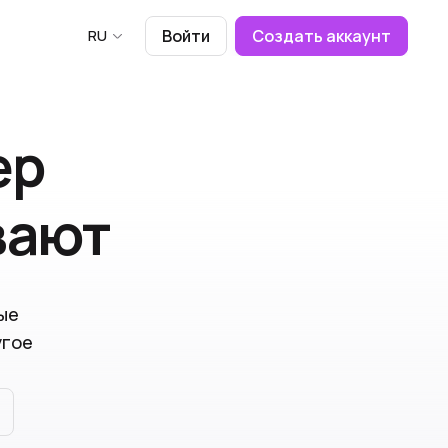
RU
Войти
Создать аккаунт
ер
вают
ые
угое