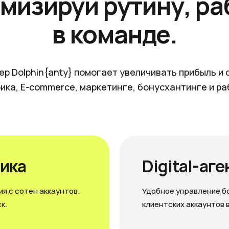
мизируй рутину, ра
в команде.
ер Dolphin{anty} помогает увеличивать прибыль и 
ика, E-commerce, маркетинге, бонусхантинге и ра
ика
Digital-аг
я с сотен аккаунтов.
Удобное управление б
к.
клиентских аккаунтов 