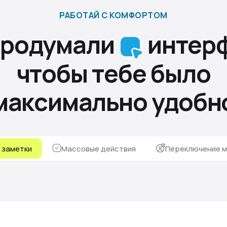
РАБОТАЙ С КОМФОРТОМ
продумали
интерф
чтобы тебе было
максимально удобн
, заметки
Массовые действия
Переключение м