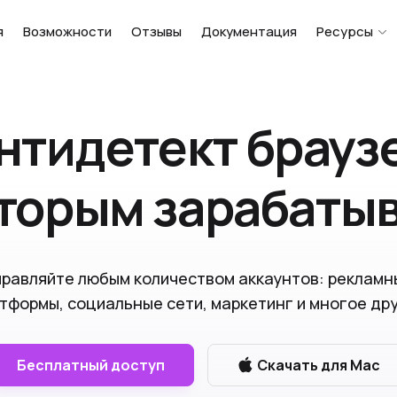
я
Возможности
Отзывы
Документация
Ресурсы
нтидетект брауз
оторым зарабаты
правляйте любым количеством аккаунтов: рекламн
тформы, социальные сети, маркетинг и многое др
Бесплатный доступ
Скачать для Mac