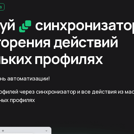
a
зуй
синхронизато
торения действий
льких профилях
ень автоматизации!
офилей через синхронизатор и все действия из ма
ных профилях