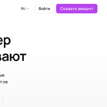
RU
Войти
Создать аккаунт
ер
вают
ые
угое