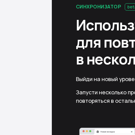
СИНХРОНИЗАТОР
bet
Исполь
для пов
в неско
Выйди на новый уров
Запусти несколько пр
повторяться в осталь