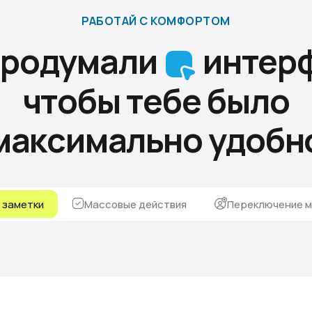
РАБОТАЙ С КОМФОРТОМ
продумали
интерф
чтобы тебе было
максимально удобн
, заметки
Массовые действия
Переключение м