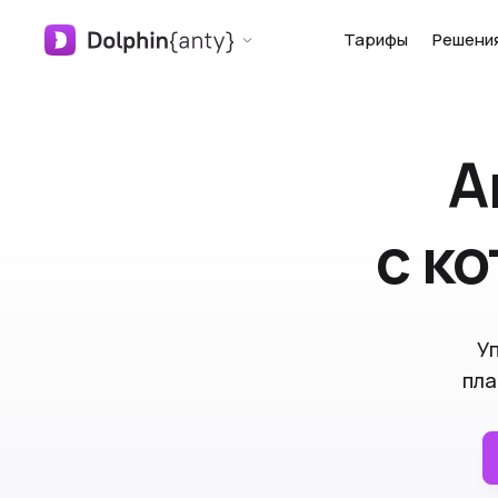
Тарифы
Решени
А
с к
У
пла