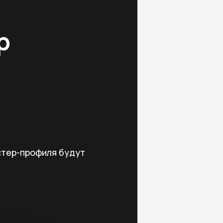
р
стер-профиля будут