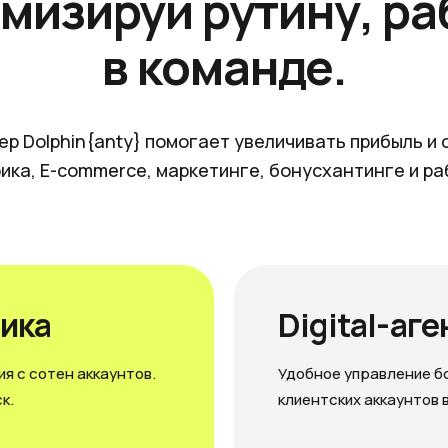
мизируй рутину, ра
в команде.
ер Dolphin{anty} помогает увеличивать прибыль и 
ика, E-commerce, маркетинге, бонусхантинге и ра
ика
Digital-аг
я с сотен аккаунтов.
Удобное управление б
к.
клиентских аккаунтов 