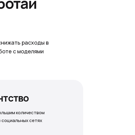
ботай
снижать расходы в
боте с моделями
ентство
ольшим количеством
в социальных сетях