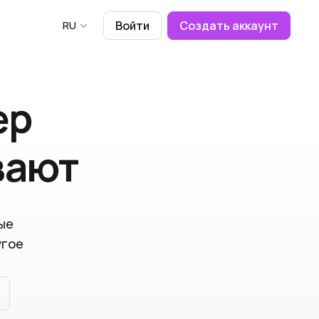
RU
Войти
Создать аккаунт
ер
вают
ые
угое