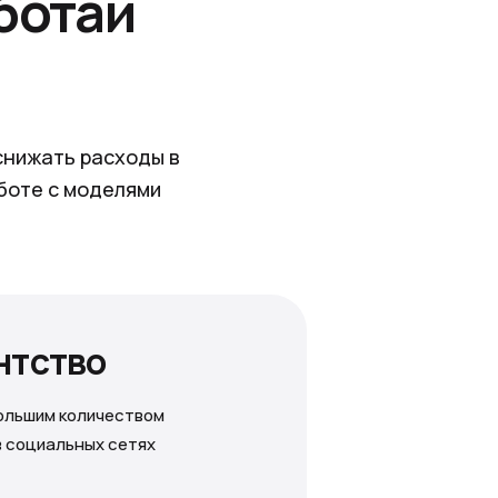
ботай
снижать расходы в
боте с моделями
ентство
ольшим количеством
в социальных сетях