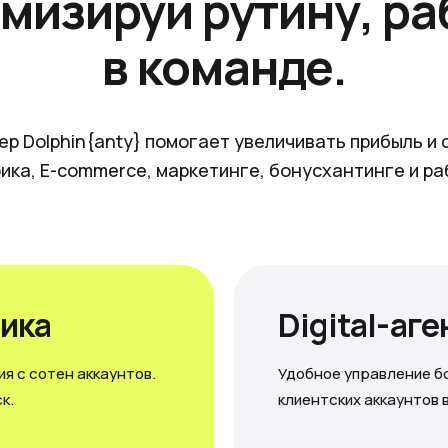
мизируй рутину, ра
в команде.
ер Dolphin{anty} помогает увеличивать прибыль и 
ика, E-commerce, маркетинге, бонусхантинге и ра
ика
Digital-аг
я с сотен аккаунтов.
Удобное управление б
к.
клиентских аккаунтов 