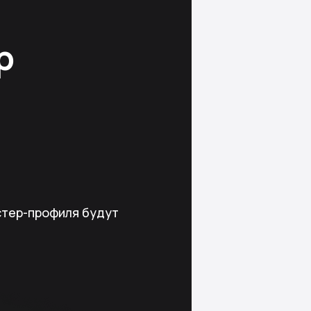
р
стер-профиля будут