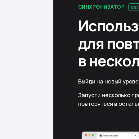
СИНХРОНИЗАТОР
bet
Исполь
для пов
в неско
Выйди на новый уров
Запусти несколько пр
повторяться в осталь