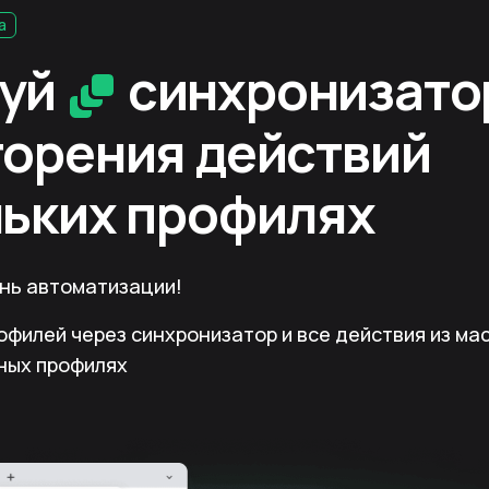
a
зуй
синхронизато
торения действий
льких профилях
ень автоматизации!
офилей через синхронизатор и все действия из ма
ных профилях