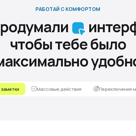
РАБОТАЙ С КОМФОРТОМ
продумали
интерф
чтобы тебе было
максимально удобн
, заметки
Массовые действия
Переключение м