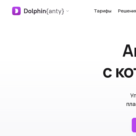
Тарифы
Решени
А
с к
У
пла