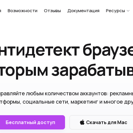
я
Возможности
Отзывы
Документация
Ресурсы
нтидетект брауз
оторым зарабаты
правляйте любым количеством аккаунтов: рекламн
тформы, социальные сети, маркетинг и многое др
Бесплатный доступ
Скачать для Mac