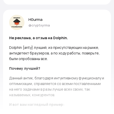
H0urma
@cryptxyrma
Не реклама, а отзыв на Dolphin.
Dolphin {anty} лучший, из присутствующих на рынке,
антидетект браузеров, а по ходу работы, поверьте,
были опробованы все.
Почему лучший?
Данный антик, благодаря интуитивному функционалу и
оптимизации, справляется со всеми поставленными
на него задачами в разы лучше всех своих, так
называемых, конкурентов.
И вот вам наглядный пример: