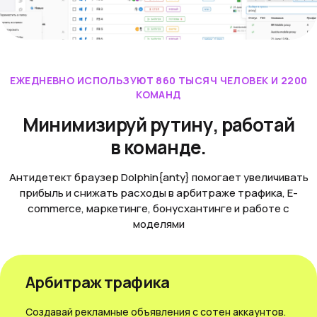
ЕЖЕДНЕВНО ИСПОЛЬЗУЮТ 860 ТЫСЯЧ ЧЕЛОВЕК И 2200
КОМАНД
Минимизируй рутину, работай
в команде.
Антидетект браузер Dolphin{anty} помогает увеличивать
прибыль и снижать расходы в арбитраже трафика, E-
commerce, маркетинге, бонусхантинге и работе с
моделями
Арбитраж трафика
Создавай рекламные объявления с сотен аккаунтов.