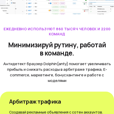
ЕЖЕДНЕВНО ИСПОЛЬЗУЮТ 860 ТЫСЯЧ ЧЕЛОВЕК И 2200
КОМАНД
Минимизируй рутину, работай
в команде.
Антидетект браузер Dolphin{anty} помогает увеличивать
прибыль и снижать расходы в арбитраже трафика, E-
commerce, маркетинге, бонусхантинге и работе с
моделями
Арбитраж трафика
Создавай рекламные объявления с сотен аккаунтов.