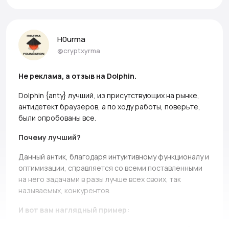
H0urma
@cryptxyrma
Не реклама, а отзыв на Dolphin.
Dolphin {anty} лучший, из присутствующих на рынке,
антидетект браузеров, а по ходу работы, поверьте,
были опробованы все.
Почему лучший?
Данный антик, благодаря интуитивному функционалу и
оптимизации, справляется со всеми поставленными
на него задачами в разы лучше всех своих, так
называемых, конкурентов.
И вот вам наглядный пример: