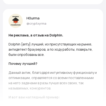
H0urma
@cryptxyrma
Не реклама, а отзыв на Dolphin.
Dolphin {anty} лучший, из присутствующих на рынке,
антидетект браузеров, а по ходу работы, поверьте,
были опробованы все.
Почему лучший?
Данный антик, благодаря интуитивному функционалу и
оптимизации, справляется со всеми поставленными
на него задачами в разы лучше всех своих, так
называемых, конкурентов.
И вот вам наглядный пример: