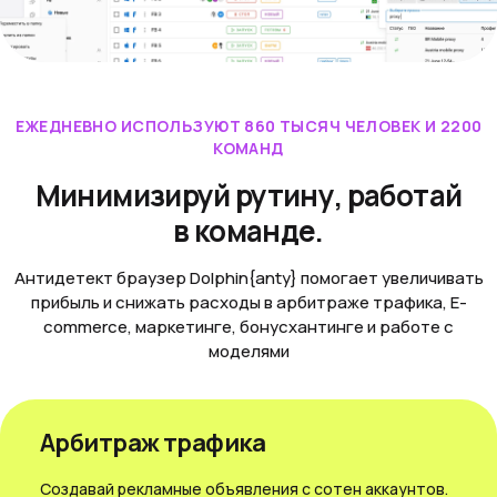
ЕЖЕДНЕВНО ИСПОЛЬЗУЮТ 860 ТЫСЯЧ ЧЕЛОВЕК И 2200
КОМАНД
Минимизируй рутину, работай
в команде.
Антидетект браузер Dolphin{anty} помогает увеличивать
прибыль и снижать расходы в арбитраже трафика, E-
commerce, маркетинге, бонусхантинге и работе с
моделями
Арбитраж трафика
Создавай рекламные объявления с сотен аккаунтов.