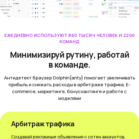
ЕЖЕДНЕВНО ИСПОЛЬЗУЮТ 860 ТЫСЯЧ ЧЕЛОВЕК И 2200
КОМАНД
Минимизируй рутину, работай
в команде.
Антидетект браузер Dolphin{anty} помогает увеличивать
прибыль и снижать расходы в арбитраже трафика, E-
commerce, маркетинге, бонусхантинге и работе с
моделями
Арбитраж трафика
Создавай рекламные объявления с сотен аккаунтов.