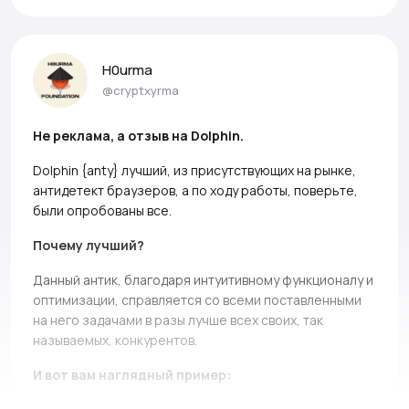
H0urma
@cryptxyrma
Не реклама, а отзыв на Dolphin.
Dolphin {anty} лучший, из присутствующих на рынке,
антидетект браузеров, а по ходу работы, поверьте,
были опробованы все.
Почему лучший?
Данный антик, благодаря интуитивному функционалу и
оптимизации, справляется со всеми поставленными
на него задачами в разы лучше всех своих, так
называемых, конкурентов.
И вот вам наглядный пример: