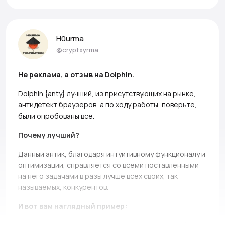
H0urma
@cryptxyrma
Не реклама, а отзыв на Dolphin.
Dolphin {anty} лучший, из присутствующих на рынке,
антидетект браузеров, а по ходу работы, поверьте,
были опробованы все.
Почему лучший?
Данный антик, благодаря интуитивному функционалу и
оптимизации, справляется со всеми поставленными
на него задачами в разы лучше всех своих, так
называемых, конкурентов.
И вот вам наглядный пример: