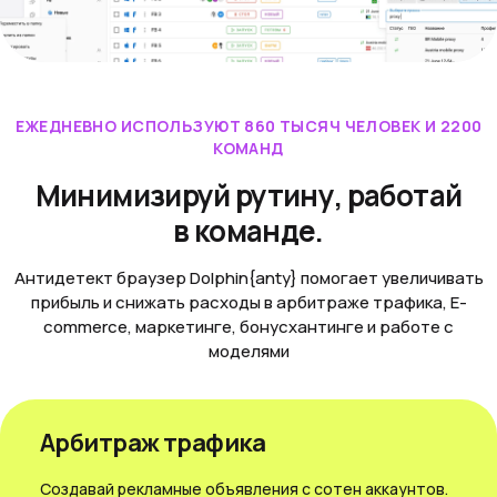
ЕЖЕДНЕВНО ИСПОЛЬЗУЮТ 860 ТЫСЯЧ ЧЕЛОВЕК И 2200
КОМАНД
Минимизируй рутину, работай
в команде.
Антидетект браузер Dolphin{anty} помогает увеличивать
прибыль и снижать расходы в арбитраже трафика, E-
commerce, маркетинге, бонусхантинге и работе с
моделями
Арбитраж трафика
Создавай рекламные объявления с сотен аккаунтов.