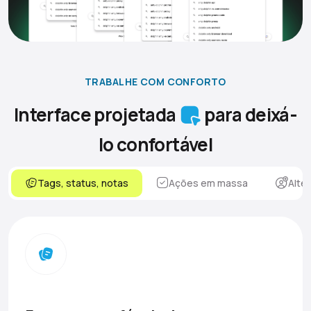
TRABALHE COM CONFORTO
Interface projetada
para deixá-
lo confortável
Tags, status, notas
Ações em massa
Alte