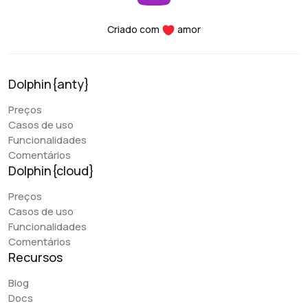
configuração melhor, os serviços são facilmente
integrados, a usabilidade é muito conveniente, os
Criado com
amor
serviços são fáceis de configurar - desde a instalação
até o lançamento dos primeiros serviços pode levar de
5 a 10 minutos. Além disso, a vantagem mais importante
Dolphin{anty}
do projeto Dolphin é a abertura da equipe para novas
melhorias, o serviço é atualizado e aprimorado com
Preços
frequência.
Casos de uso
Funcionalidades
Comentários
Early Berkut
Dolphin{cloud}
@earlyberkut
Preços
Tenho usado o Dolphin exclusivamente nos últimos
Casos de uso
meses. No geral, ele é muito prático e confortável de
Funcionalidades
usar. Ele permite que eu dê acesso ao navegador aos
Comentários
meus colegas e trabalhe com eles nos mesmos perfis, o
Recursos
que é muito conveniente.
Blog
O único problema é que, por algum motivo, o funcionário
Docs