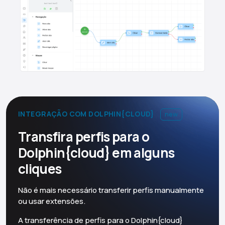
INTEGRAÇÃO COM DOLPHIN{CLOUD}
new
Transfira perfis para o
Dolphin{cloud} em alguns
cliques
Não é mais necessário transferir perfis manualmente
ou usar extensões.
A transferência de perfis para o Dolphin{cloud}